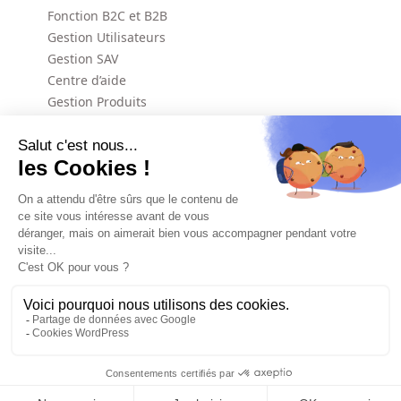
Fonction B2C et B2B
Gestion Utilisateurs
Gestion SAV
Centre d’aide
Gestion Produits
Gestion des Activités
Communication
Statistiques
Parcours
Carte Interactive
Gestion des parcelles cadastrales
Export lot CEE EMMY/COFRAC
Devis et facturations
MaPrimeRénov’
Gestion/Suivi des dossiers MPR
TELECHARGEMENTS